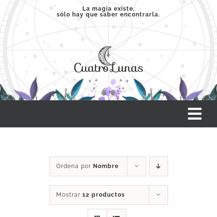
Saltar
La magia existe,
sólo hay que saber encontrarla.
al
contenido
Tog
Nav
INICIO
Ordena por
Nombre
SERVICIOS
Mostrar
12 productos
CLASES