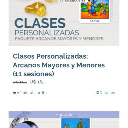
Clases Personalizadas:
Arcanos Mayores y Menores
(11 sesiones)
El
El
U$
165
U$
264
precio
precio
Añadir al carrito
Detalles
original
actual
era:
es:
U$
U$
Agotado
264.
165.