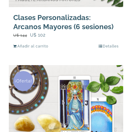
Clases Personalizadas:
Arcanos Mayores (6 sesiones)
El
El
U$
102
U$
144
precio
precio
Añadir al carrito
Detalles
original
actual
era:
es:
U$
U$
144.
102.
¡Oferta!