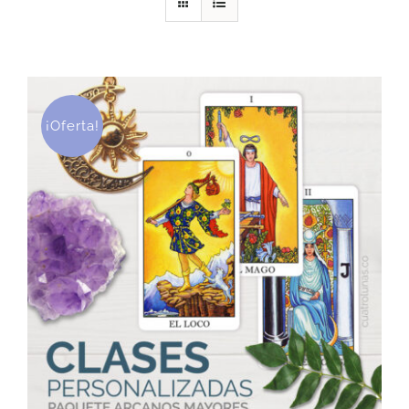
DESCARGAS
PRODUCTOS
¡Oferta!
ARTÍCULOS
ACERCA
CONTACTO
Carrito