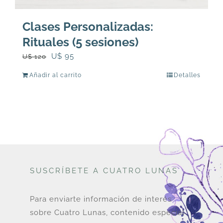
Clases Personalizadas:
Rituales (5 sesiones)
El
El
U$
95
U$
120
precio
precio
Añadir al carrito
Detalles
original
actual
era:
es:
U$
U$
120.
95.
SUSCRÍBETE A CUATRO LUNAS
Para enviarte información de interés
sobre Cuatro Lunas, contenido especial