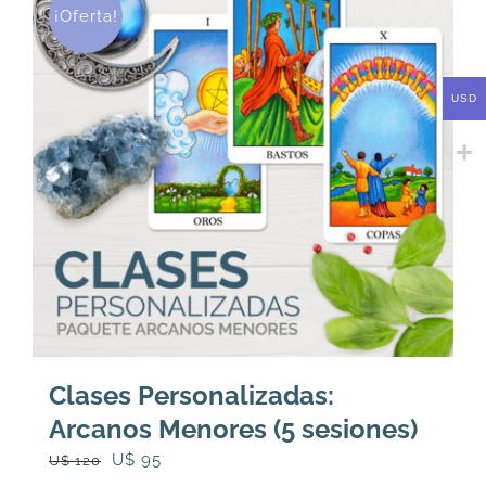
¡Oferta!
USD
Clases Personalizadas:
Arcanos Menores (5 sesiones)
El
El
U$
95
U$
120