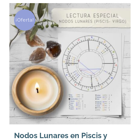
U$
U$
36.
29.
¡Oferta!
Nodos Lunares en Piscis y