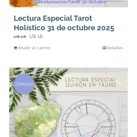
Lectura Especial Tarot
Holístico 31 de octubre 2025
El
El
U$
18
U$
28
precio
precio
Añadir al carrito
Detalles
original
actual
era:
es:
U$
U$
28.
18.
¡Oferta!