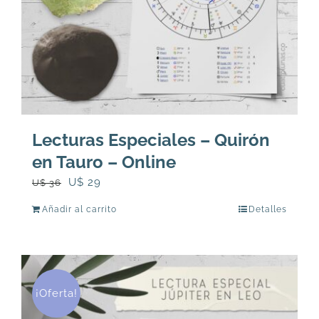
Lecturas Especiales – Quirón
en Tauro – Online
El
El
U$
29
U$
36
precio
precio
Añadir al carrito
Detalles
original
actual
era:
es:
U$
U$
36.
29.
¡Oferta!