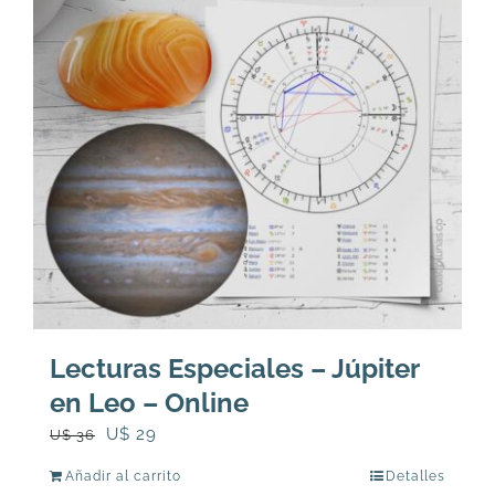
Lecturas Especiales – Júpiter
en Leo – Online
El
El
U$
29
U$
36
precio
precio
Añadir al carrito
Detalles
original
actual