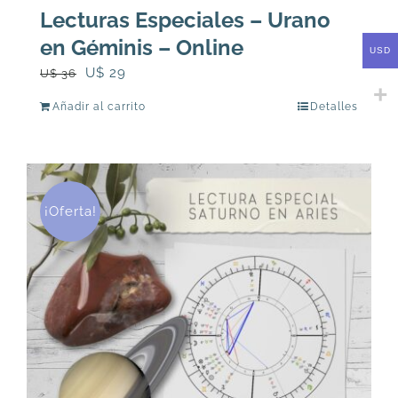
Lecturas Especiales – Urano
en Géminis – Online
USD
El
El
U$
29
U$
36
precio
precio
Añadir al carrito
Detalles
original
actual
era:
es:
U$
U$
36.
29.
¡Oferta!