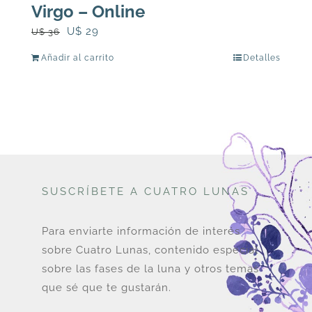
Virgo – Online
El
El
U$
29
U$
36
precio
precio
Añadir al carrito
Detalles
original
actual
era:
es:
U$
U$
36.
29.
SUSCRÍBETE A CUATRO LUNAS
Para enviarte información de interés
sobre Cuatro Lunas, contenido especial
sobre las fases de la luna y otros temas
que sé que te gustarán.