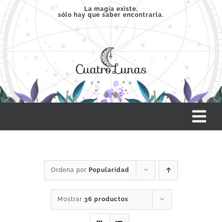
Saltar
La magia existe,
sólo hay que saber encontrarla.
al
contenido
Tog
Nav
INICIO
Ordena por
Popularidad
SERVICIOS
Mostrar
36 productos
CLASES