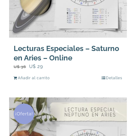
Lecturas Especiales – Saturno
en Aries – Online
El
El
U$
29
U$
36
precio
precio
Añadir al carrito
Detalles
original
actual
era:
es:
U$
U$
36.
29.
¡Oferta!