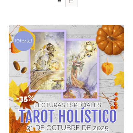
DESCARGAS
PRODUCTOS
¡Oferta!
ARTÍCULOS
ACERCA
CONTACTO
Carrito