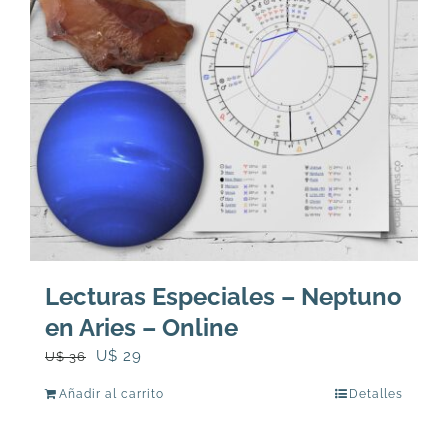
Lecturas Especiales – Neptuno
en Aries – Online
El
El
U$
29
U$
36
precio
precio
Añadir al carrito
Detalles
original
actual
era:
es: