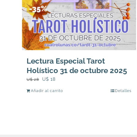
Lectura Especial Tarot
Holístico 31 de octubre 2025
El
El
U$
18
U$
28
precio
precio
Añadir al carrito
Detalles
original
actual
era:
es:
U$
U$
28.
18.