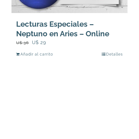
Lecturas Especiales –
Neptuno en Aries – Online
El
El
U$
29
U$
36
precio
precio
Añadir al carrito
Detalles
original
actual
era:
es:
U$
U$
36.
29.