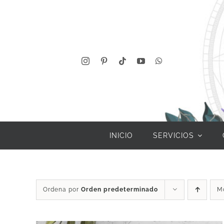
Saltar
al
contenido
INICIO
SERVICIOS
Ordena por
Orden predeterminado
M