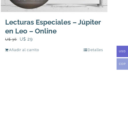
Lecturas Especiales – Júpiter
en Leo – Online
El
El
U$
29
U$
36
precio
precio
Añadir al carrito
Detalles
USD
original
actual
era:
es:
COP
U$
U$
36.
29.