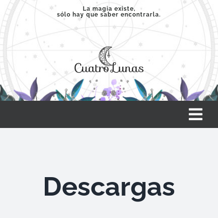
Saltar
La magia existe,
sólo hay que saber encontrarla.
al
contenido
Tog
Nav
INICIO
Descargas
SERVICIOS
CLASES