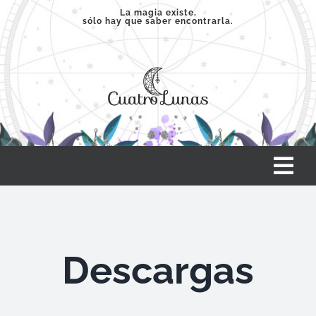
Saltar
La magia existe,
sólo hay que saber encontrarla.
al
contenido
Tog
Nav
INICIO
Descargas
SERVICIOS
CLASES