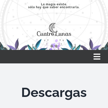
Saltar
La magia existe,
sólo hay que saber encontrarla.
al
contenido
Tog
Nav
INICIO
Descargas
SERVICIOS
CLASES