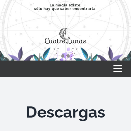
Saltar
La magia existe,
sólo hay que saber encontrarla.
al
contenido
Tog
Nav
INICIO
Descargas
SERVICIOS
CLASES