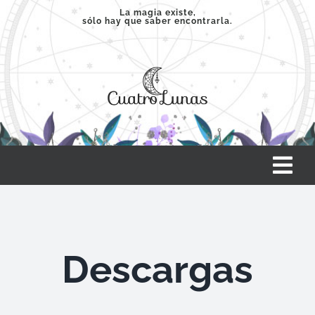
Saltar
La magia existe,
sólo hay que saber encontrarla.
al
contenido
Tog
Nav
INICIO
Descargas
SERVICIOS
CLASES