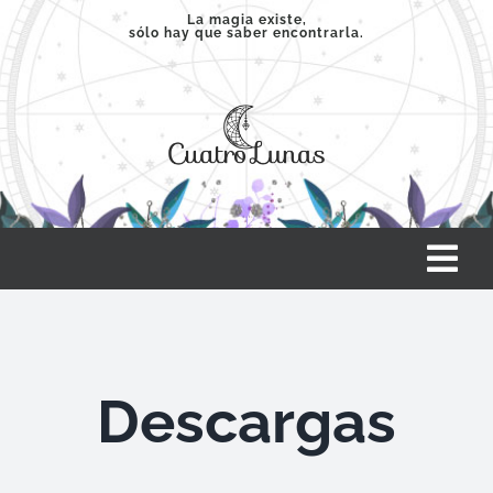
Saltar
La magia existe,
sólo hay que saber encontrarla.
al
contenido
Tog
Nav
INICIO
Descargas
SERVICIOS
CLASES