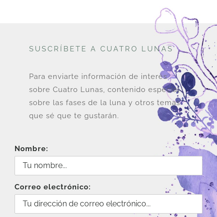
24
variantes.
hasta
Las
U$
opciones
165
SUSCRÍBETE A CUATRO LUNAS
se
pueden
elegir
Para enviarte información de interés
en
sobre Cuatro Lunas, contenido especial
la
sobre las fases de la luna y otros temas
página
que sé que te gustarán.
de
producto
Nombre:
Correo electrónico: