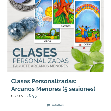
Clases Personalizadas:
Arcanos Menores (5 sesiones)
El
El
U$
95
U$
120
precio
precio
Detalles
original
actual