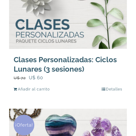
Clases Personalizadas: Ciclos
Lunares (3 sesiones)
El
El
U$
60
U$
72
precio
precio
Añadir al carrito
Detalles
original
actual
era:
es:
U$
U$
72.
60.
¡Oferta!