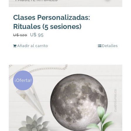
Clases Personalizadas:
Rituales (5 sesiones)
El
El
U$
95
U$
120
precio
precio
Añadir al carrito
Detalles
original
actual
era:
es:
U$
U$
120.
95.
¡Oferta!