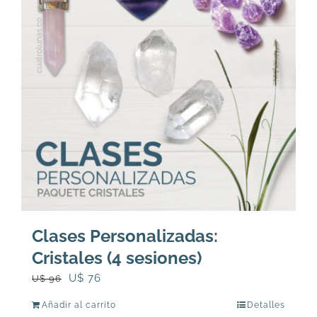
Clases Personalizadas:
Cristales (4 sesiones)
El
El
U$
76
U$
96
precio
precio
Añadir al carrito
Detalles
original
actual