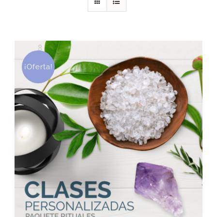
DESCARGAS
PRODUCTOS
¡Oferta!
ARTÍCULOS
ACERCA
CONTACTO
Carrito