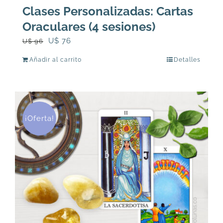
Clases Personalizadas: Cartas
Oraculares (4 sesiones)
El
El
U$
76
U$
96
precio
precio
Añadir al carrito
Detalles
original
actual
era:
es:
U$
U$
96.
76.
¡Oferta!