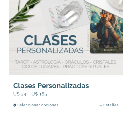
Clases Personalizadas
Rango
U$
24
-
U$
165
de
Seleccionar opciones
Detalles
Este
precios:
producto
desde
tiene
U$
múltiples