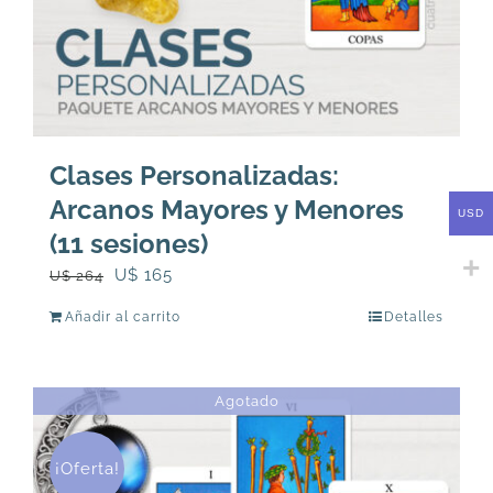
Clases Personalizadas:
Arcanos Mayores y Menores
USD
(11 sesiones)
El
El
U$
165
U$
264
precio
precio
Añadir al carrito
Detalles
original
actual
era:
es:
U$
U$
Agotado
264.
165.
¡Oferta!