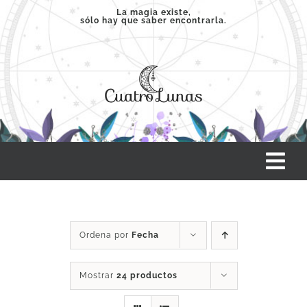
Saltar
La magia existe,
sólo hay que saber encontrarla.
al
contenido
Tog
Nav
INICIO
Ordena por
Fecha
SERVICIOS
Mostrar
24 productos
CLASES