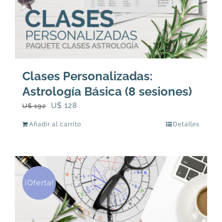
Clases Personalizadas:
Astrología Básica (8 sesiones)
El
El
U$
128
U$
192
precio
precio
Añadir al carrito
Detalles
original
actual
era:
es:
U$
U$
192.
128.
¡Oferta!