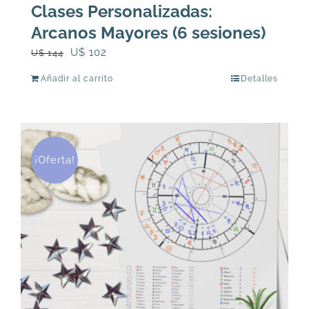
Clases Personalizadas:
Arcanos Mayores (6 sesiones)
El
El
U$
102
U$
144
precio
precio
Añadir al carrito
Detalles
original
actual
era:
es:
U$
U$
144.
102.
¡Oferta!