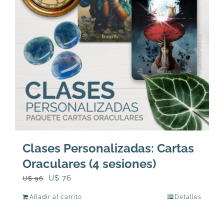
Clases Personalizadas: Cartas
Oraculares (4 sesiones)
El
El
U$
76
U$
96
precio
precio
Añadir al carrito
Detalles
original
actual
era:
es: