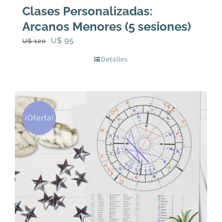
Clases Personalizadas:
Arcanos Menores (5 sesiones)
El
El
U$
95
U$
120
precio
precio
Detalles
original
actual
era:
es:
U$
U$
120.
95.
¡Oferta!