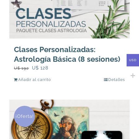
Clases Personalizadas:
Astrología Básica (8 sesiones)
USD
El
El
U$
128
U$
192
precio
precio
Añadir al carrito
Detalles
original
actual
era:
es:
U$
U$
192.
128.
¡Oferta!