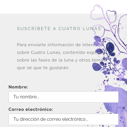
120.
95.
SUSCRÍBETE A CUATRO LUNAS
Para enviarte información de interés
sobre Cuatro Lunas, contenido especial
sobre las fases de la luna y otros temas
que sé que te gustarán.
Nombre:
Correo electrónico: