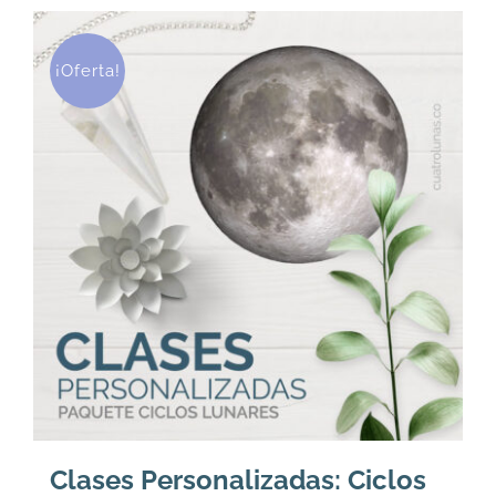
U$
U$
96.
76.
¡Oferta!
Clases Personalizadas: Ciclos