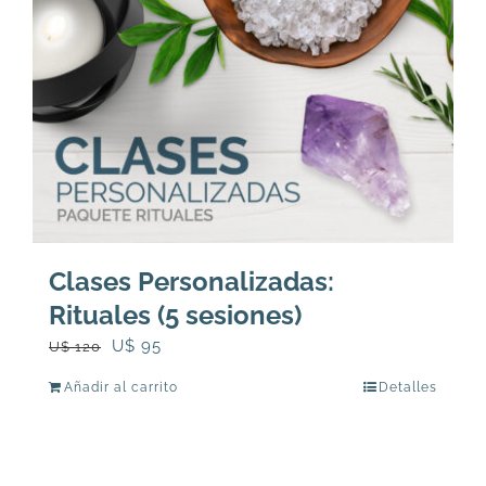
Clases Personalizadas:
Rituales (5 sesiones)
El
El
U$
95
U$
120
precio
precio
Añadir al carrito
Detalles
original
actual
era:
es:
U$
U$