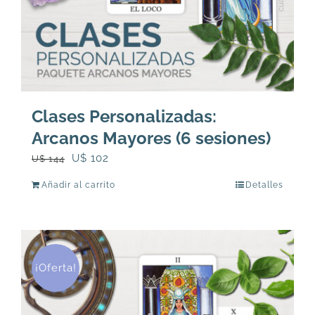
página
de
producto
Clases Personalizadas:
Arcanos Mayores (6 sesiones)
El
El
U$
102
U$
144
precio
precio
Añadir al carrito
Detalles
original
actual
era:
es:
U$
U$
144.
102.
¡Oferta!