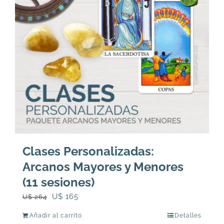
Clases Personalizadas:
Arcanos Mayores y Menores
(11 sesiones)
El
El
U$
165
U$
264
precio
precio
Añadir al carrito
Detalles
original
actual