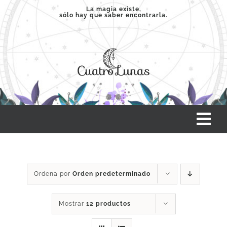
Saltar
La magia existe,
sólo hay que saber encontrarla.
al
contenido
Tog
Nav
INICIO
Ordena por
Orden predeterminado
SERVICIOS
Mostrar
12 productos
CLASES