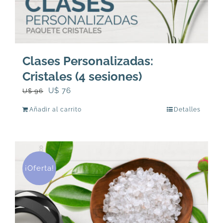
Clases Personalizadas:
Cristales (4 sesiones)
El
El
U$
76
U$
96
precio
precio
Añadir al carrito
Detalles
original
actual
era:
es:
U$
U$
96.
76.
¡Oferta!