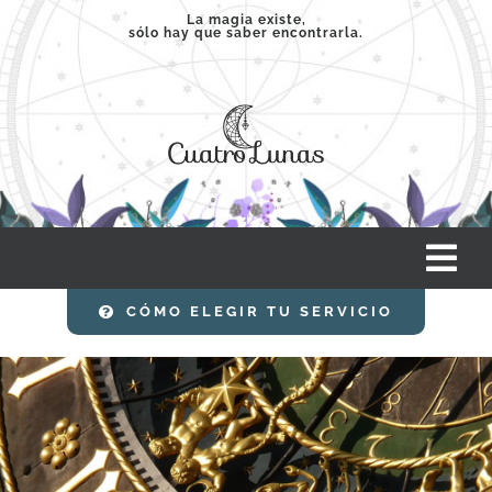
Saltar
La magia existe,
sólo hay que saber encontrarla.
al
contenido
Tog
Nav
CÓMO ELEGIR TU SERVICIO
INICIO
SERVICIOS
CLASES