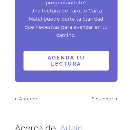
preguntándote?
Una lectura de Tarot o Carta
Natal puede darte la claridad
que necesitas para avanzar en tu
camino.
AGENDA TU
LECTURA
Anterior
Siguiente
Acerca de:
Arlain