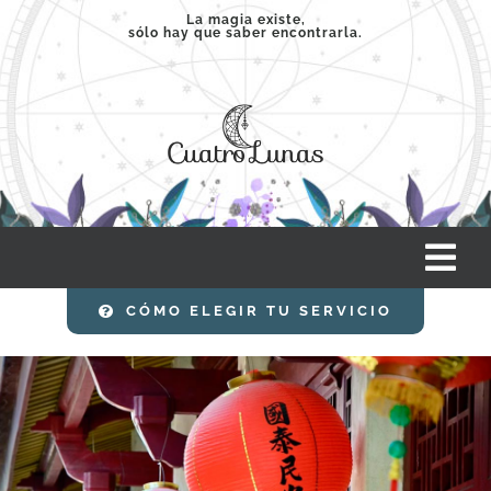
Saltar
La magia existe,
sólo hay que saber encontrarla.
al
contenido
Tog
Nav
CÓMO ELEGIR TU SERVICIO
INICIO
SERVICIOS
CLASES