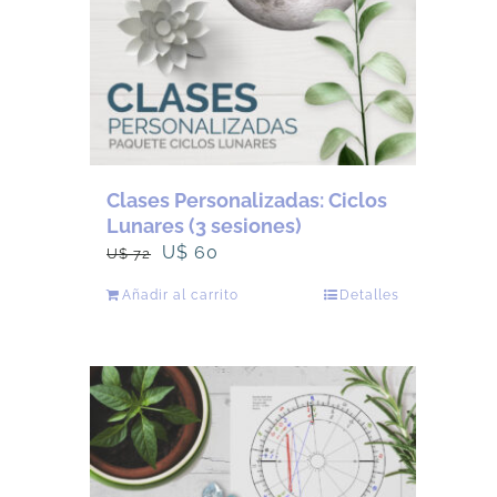
Clases Personalizadas: Ciclos
Lunares (3 sesiones)
El
El
U$
60
U$
72
precio
precio
Añadir al carrito
Detalles
original
actual
era:
es:
U$
U$
72.
60.