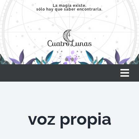
Saltar
La magia existe,
sólo hay que saber encontrarla.
al
contenido
Tog
Nav
INICIO
voz propia
SERVICIOS
CLASES