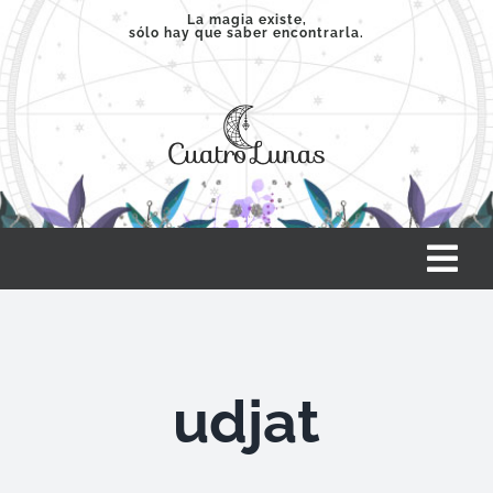
Saltar
La magia existe,
sólo hay que saber encontrarla.
al
contenido
Tog
Nav
INICIO
udjat
SERVICIOS
CLASES