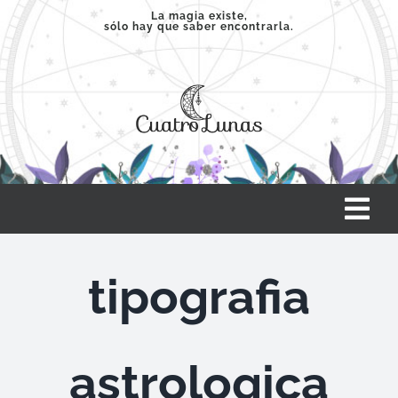
Saltar
La magia existe,
sólo hay que saber encontrarla.
al
contenido
Tog
Nav
INICIO
tipografia
SERVICIOS
astrologica
CLASES