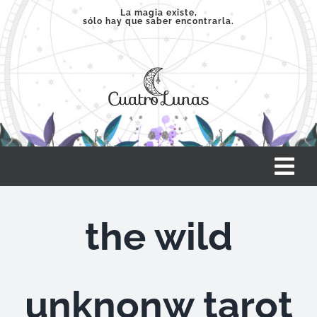
Saltar
La magia existe,
sólo hay que saber encontrarla.
al
contenido
Tog
Nav
INICIO
the wild
SERVICIOS
unknonw tarot
CLASES