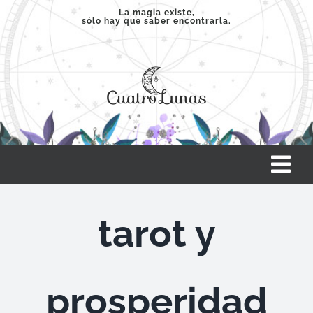
Saltar
La magia existe,
sólo hay que saber encontrarla.
al
contenido
Tog
Nav
INICIO
tarot y
SERVICIOS
prosperidad
CLASES