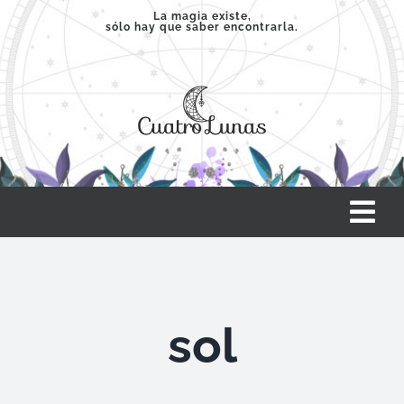
Saltar
La magia existe,
sólo hay que saber encontrarla.
al
contenido
Tog
Nav
INICIO
sol
SERVICIOS
CLASES