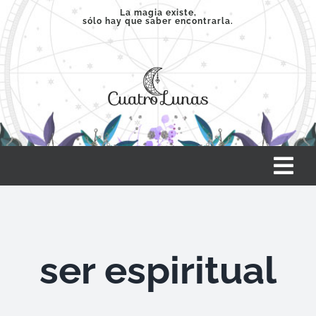
Saltar
La magia existe,
sólo hay que saber encontrarla.
al
contenido
Tog
Nav
INICIO
ser espiritual
SERVICIOS
CLASES