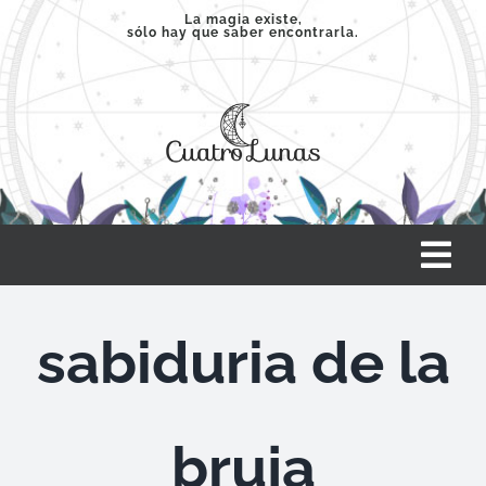
Saltar
La magia existe,
sólo hay que saber encontrarla.
al
contenido
Tog
Nav
INICIO
sabiduria de la
SERVICIOS
bruja
CLASES