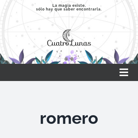
Saltar
La magia existe,
sólo hay que saber encontrarla.
al
contenido
Tog
Nav
INICIO
romero
SERVICIOS
CLASES