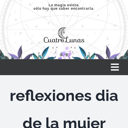
Saltar
La magia existe,
sólo hay que saber encontrarla.
al
contenido
Tog
Nav
INICIO
reflexiones dia
SERVICIOS
de la mujer
CLASES