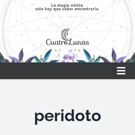
Saltar
La magia existe,
sólo hay que saber encontrarla.
al
contenido
Tog
Nav
INICIO
peridoto
SERVICIOS
CLASES