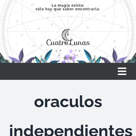
Saltar
La magia existe,
sólo hay que saber encontrarla.
al
contenido
Tog
Nav
INICIO
oraculos
SERVICIOS
independientes
CLASES