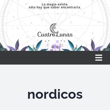
Saltar
La magia existe,
sólo hay que saber encontrarla.
al
contenido
Tog
Nav
INICIO
nordicos
SERVICIOS
CLASES