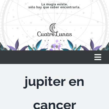
Saltar
La magia existe,
sólo hay que saber encontrarla.
al
contenido
Tog
Nav
INICIO
jupiter en
SERVICIOS
cancer
CLASES