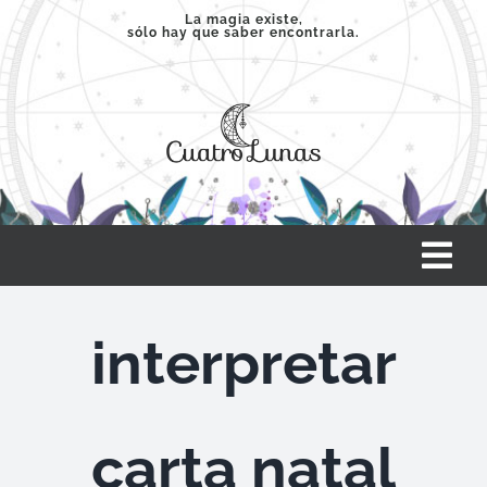
Saltar
La magia existe,
sólo hay que saber encontrarla.
al
contenido
Tog
Nav
INICIO
interpretar
SERVICIOS
carta natal
CLASES