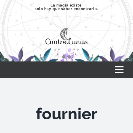
Saltar
La magia existe,
sólo hay que saber encontrarla.
al
contenido
Tog
Nav
INICIO
fournier
SERVICIOS
CLASES