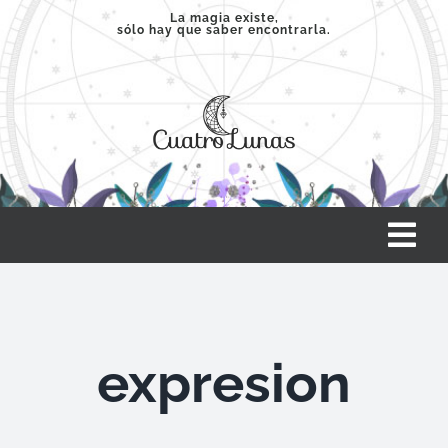
Saltar
La magia existe,
sólo hay que saber encontrarla.
al
contenido
Tog
Nav
INICIO
expresion
SERVICIOS
CLASES