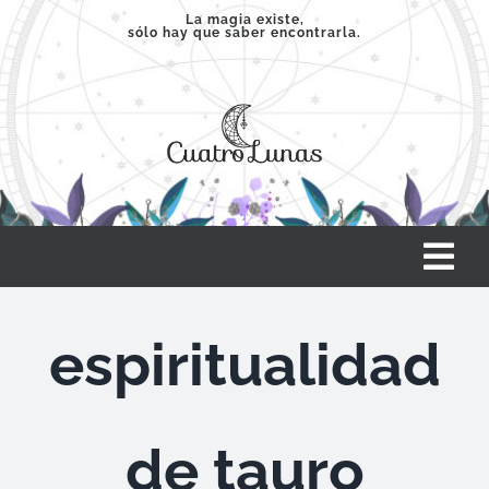
Saltar
La magia existe,
sólo hay que saber encontrarla.
al
contenido
Tog
Nav
INICIO
espiritualidad
SERVICIOS
de tauro
CLASES