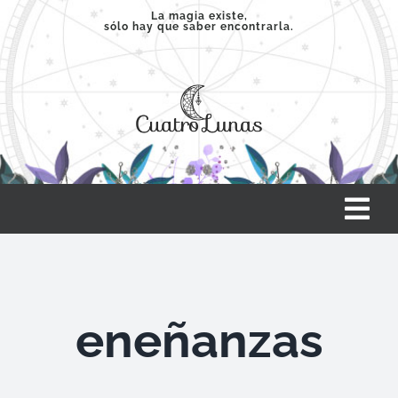
Saltar
La magia existe,
sólo hay que saber encontrarla.
al
contenido
Tog
Nav
INICIO
eneñanzas
SERVICIOS
CLASES