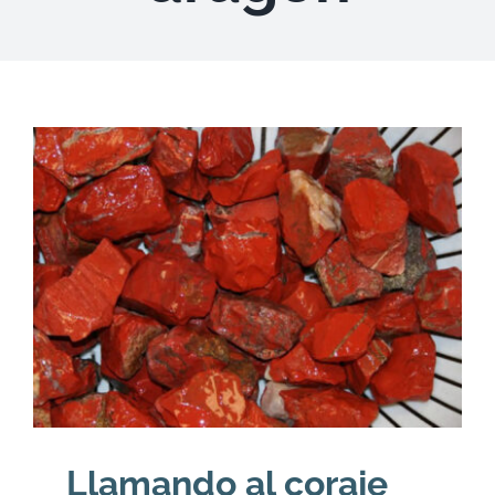
DESCARGAS
PRODUCTOS
ARTÍCULOS
ACERCA
CONTACTO
Carrito
Llamando al coraje