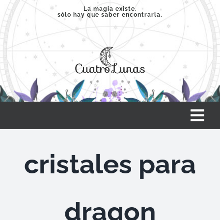
Saltar
La magia existe,
sólo hay que saber encontrarla.
al
contenido
Tog
Nav
INICIO
cristales para
SERVICIOS
dragon
CLASES