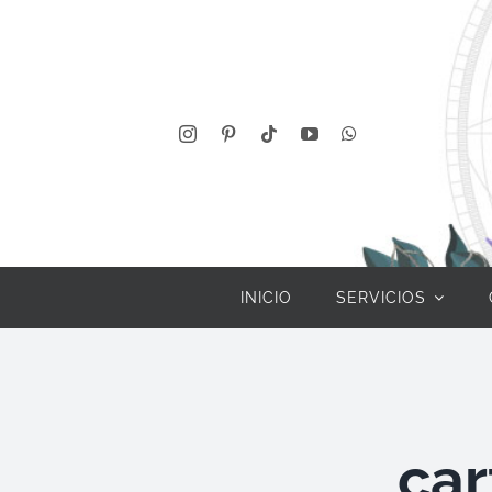
Saltar
al
contenido
INICIO
SERVICIOS
car