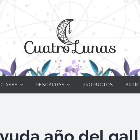
CLASES
DESCARGAS
PRODUCTOS
ARTÍ
yuda año del gal