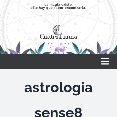
Saltar
La magia existe,
sólo hay que saber encontrarla.
al
contenido
Tog
Nav
INICIO
astrologia
SERVICIOS
sense8
CLASES