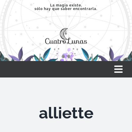
Saltar
La magia existe,
sólo hay que saber encontrarla.
al
contenido
Tog
Nav
INICIO
alliette
SERVICIOS
CLASES