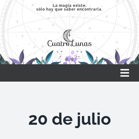
Saltar
La magia existe,
sólo hay que saber encontrarla.
al
contenido
Tog
Nav
INICIO
20 de julio
SERVICIOS
CLASES