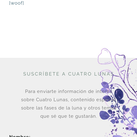
[woof]
DESCARGAS
PRODUCTOS
ARTÍCULOS
SUSCRÍBETE A CUATRO LUNAS
ACERCA
Para enviarte información de interés
CONTACTO
sobre Cuatro Lunas, contenido especial
sobre las fases de la luna y otros temas
Carrito
que sé que te gustarán.