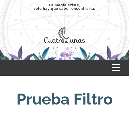
Saltar
La magia existe,
sólo hay que saber encontrarla.
al
contenido
Tog
Nav
INICIO
Prueba Filtro
SERVICIOS
CLASES