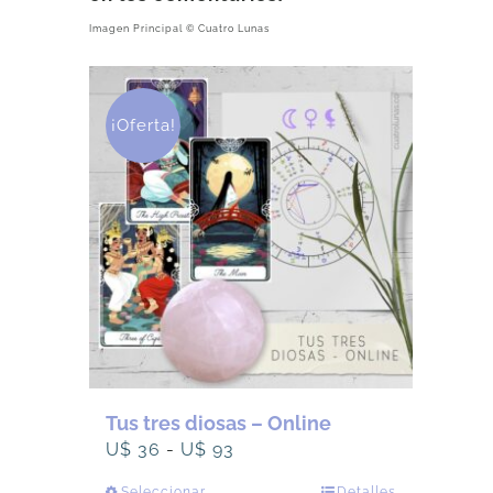
Imagen Principal © Cuatro Lunas
¡Oferta!
Tus tres diosas – Online
Rango
U$
36
-
U$
93
de
Seleccionar
Detalles