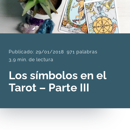
DESCARGAS
PRODUCTOS
Publicado: 29/01/2018
971 palabras
ARTÍCULOS
3,9 min. de lectura
ACERCA
Los símbolos en el
Tarot – Parte III
CONTACTO
Carrito