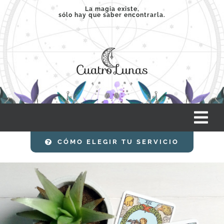
Saltar
La magia existe,
sólo hay que saber encontrarla.
al
contenido
Tog
Nav
CÓMO ELEGIR TU SERVICIO
INICIO
SERVICIOS
CLASES