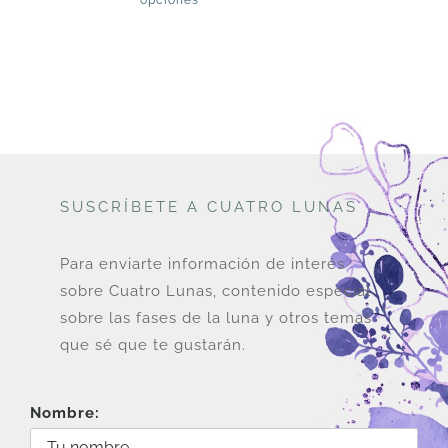
opciones
producto
tiene
múltiples
variantes.
Las
opciones
se
pueden
SUSCRÍBETE A CUATRO LUNAS
elegir
en
Para enviarte información de interés
la
sobre Cuatro Lunas, contenido especial
página
sobre las fases de la luna y otros temas
de
que sé que te gustarán.
producto
Nombre: