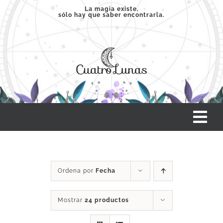
Saltar
La magia existe,
sólo hay que saber encontrarla.
al
contenido
Tog
Nav
INICIO
Ordena por
Fecha
SERVICIOS
Mostrar
24 productos
CLASES