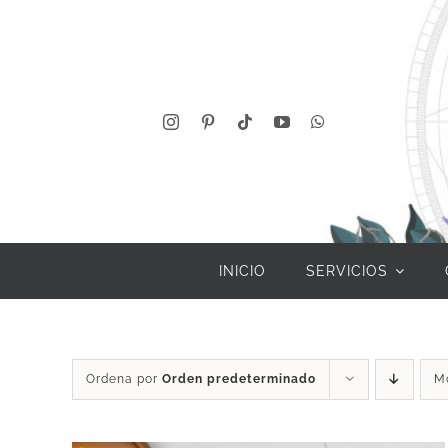
Saltar
al
contenido
INICIO
SERVICIOS
Ordena por
Orden predeterminado
M