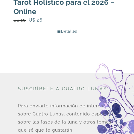
Tarot Holístico para el 2026 –
Online
El
El
U$
26
U$
28
precio
precio
Detalles
original
actual
era:
es:
U$
U$
28.
26.
SUSCRÍBETE A CUATRO LUNAS
Para enviarte información de interés
sobre Cuatro Lunas, contenido especial
sobre las fases de la luna y otros temas
que sé que te gustarán.