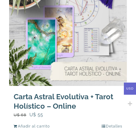
USD
Carta Astral Evolutiva + Tarot
Holístico – Online
El
El
U$
55
U$
68
precio
precio
Añadir al carrito
Detalles
original
actual