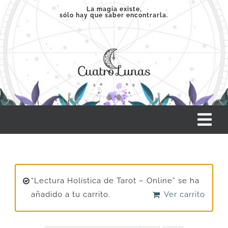
Saltar
La magia existe,
sólo hay que saber encontrarla.
al
contenido
Tog
Nav
INICIO
“Lectura Holística de Tarot – Online” se ha
SERVICIOS
añadido a tu carrito.
Ver carrito
CLASES