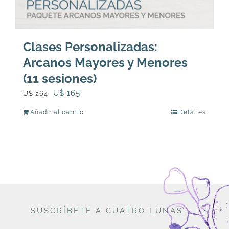
Clases Personalizadas:
Arcanos Mayores y Menores
(11 sesiones)
El
El
U$
165
U$
264
precio
precio
Añadir al carrito
Detalles
original
actual
era:
es:
U$
U$
264.
165.
SUSCRÍBETE A CUATRO LUNAS