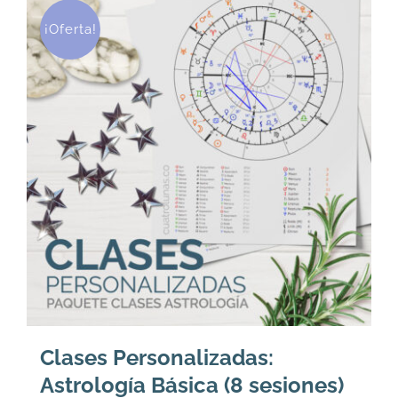
144.
102.
¡Oferta!
Clases Personalizadas:
Astrología Básica (8 sesiones)