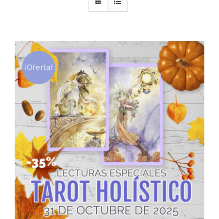
DESCARGAS
PRODUCTOS
¡Oferta!
ARTÍCULOS
ACERCA
CONTACTO
Carrito