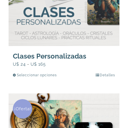
Clases Personalizadas
Rango
U$
24
-
U$
165
de
Seleccionar opciones
Detalles
Este
precios:
producto
desde
tiene
U$
múltiples
24
variantes.
¡Oferta!
hasta
Las
U$
opciones
165