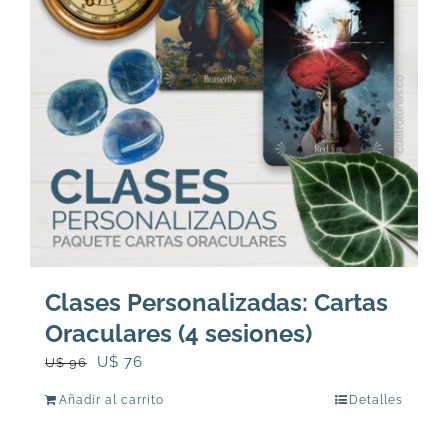
se
pueden
elegir
en
la
página
de
producto
Clases Personalizadas: Cartas
Oraculares (4 sesiones)
El
El
U$
76
U$
96
precio
precio
Añadir al carrito
Detalles
original
actual
era:
es: