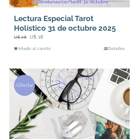
Lectura Especial Tarot
Holístico 31 de octubre 2025
El
El
U$
18
U$
28
precio
precio
Añadir al carrito
Detalles
original
actual
era:
es:
U$
U$
28.
18.
¡Oferta!