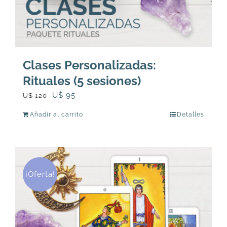
Clases Personalizadas:
Rituales (5 sesiones)
El
El
U$
95
U$
120
precio
precio
Añadir al carrito
Detalles
original
actual
era:
es:
U$
U$
120.
95.
¡Oferta!