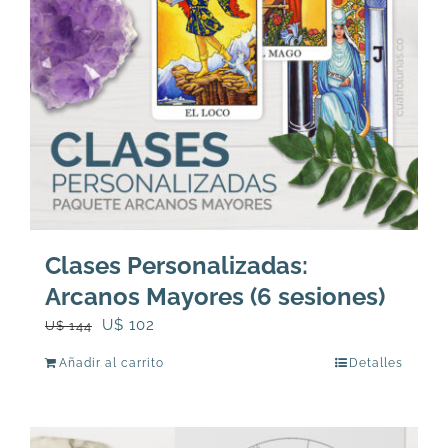
Clases Personalizadas:
Arcanos Mayores (6 sesiones)
El
El
U$
102
U$
144
precio
precio
Añadir al carrito
Detalles
original
actual
era:
es:
U$
U$