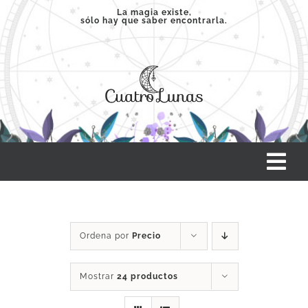
Saltar
La magia existe,
sólo hay que saber encontrarla.
al
contenido
Tog
Nav
INICIO
Ordena por
Precio
SERVICIOS
Mostrar
24 productos
CLASES