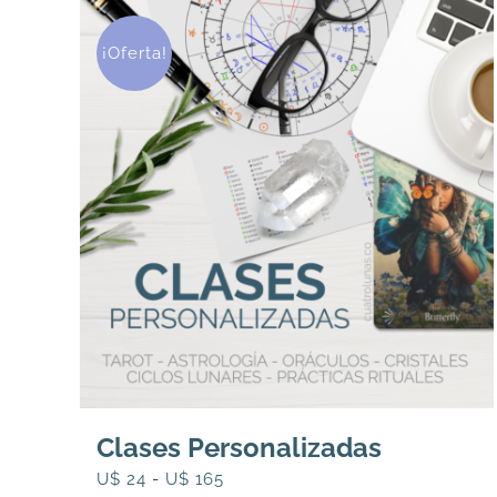
¡Oferta!
Clases Personalizadas
Rango
U$
24
-
U$
165