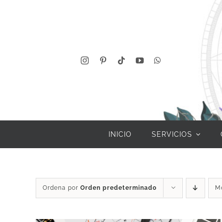
Saltar
al
contenido
INICIO
SERVICIOS
Ordena por
Orden predeterminado
M