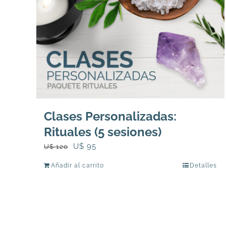
Clases Personalizadas:
Rituales (5 sesiones)
El
El
U$
95
U$
120
precio
precio
Añadir al carrito
Detalles
original
actual
era:
es:
U$
U$
120.
95.