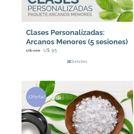
Clases Personalizadas:
Arcanos Menores (5 sesiones)
El
El
U$
95
U$
120
precio
precio
Detalles
original
actual
era:
es:
U$
U$
120.
95.
¡Oferta!