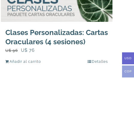
Clases Personalizadas: Cartas
Oraculares (4 sesiones)
El
El
U$
76
U$
96
precio
precio
USD
Añadir al carrito
Detalles
original
actual
COP
era:
es:
U$
U$
96.
76.