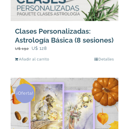
Clases Personalizadas:
Astrología Básica (8 sesiones)
El
El
U$
128
U$
192
precio
precio
Añadir al carrito
Detalles
original
actual
era:
es:
U$
U$
192.
128.
¡Oferta!