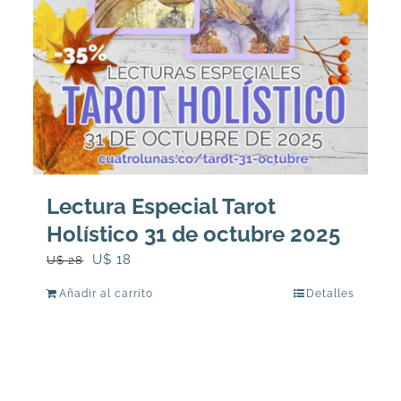
Lectura Especial Tarot
Holístico 31 de octubre 2025
El
El
U$
18
U$
28
precio
precio
Añadir al carrito
Detalles
original
actual
era:
es:
U$
U$
28.
18.