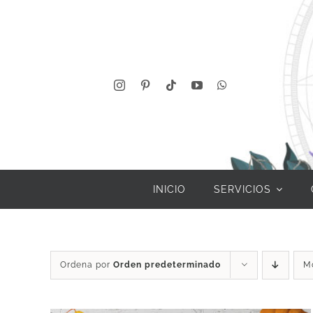
Saltar
al
contenido
INICIO
SERVICIOS
Ordena por
Orden predeterminado
M