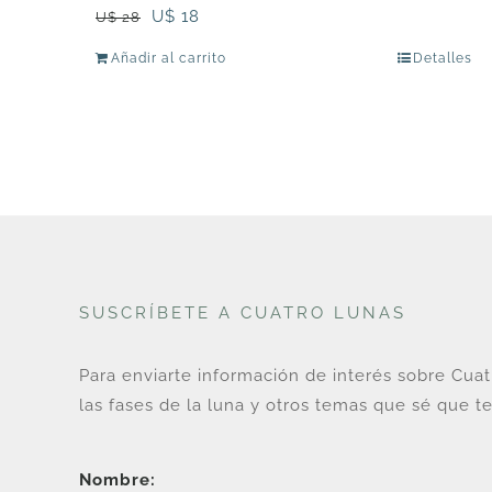
El
El
U$
18
U$
28
precio
precio
Añadir al carrito
Detalles
original
actual
era:
es:
U$
U$
28.
18.
SUSCRÍBETE A CUATRO LUNAS
Para enviarte información de interés sobre Cua
las fases de la luna y otros temas que sé que te
Nombre: