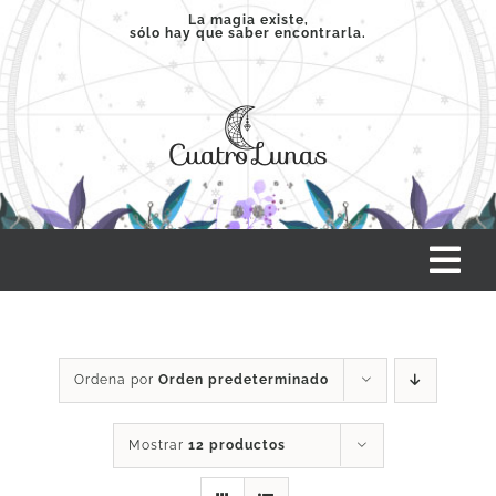
Saltar
La magia existe,
sólo hay que saber encontrarla.
al
contenido
Tog
Nav
INICIO
Ordena por
Orden predeterminado
SERVICIOS
Mostrar
12 productos
CLASES