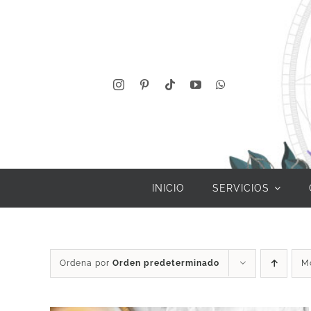
Saltar
al
contenido
INICIO
SERVICIOS
Ordena por
Orden predeterminado
M