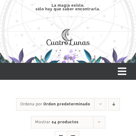
Saltar
La magia existe,
sólo hay que saber encontrarla.
al
contenido
Tog
Nav
INICIO
Ordena por
Orden predeterminado
SERVICIOS
Mostrar
24 productos
CLASES