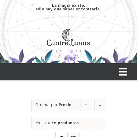
Saltar
La magia existe,
sólo hay que saber encontrarla.
al
contenido
Tog
Nav
INICIO
Ordena por
Precio
SERVICIOS
Mostrar
12 productos
CLASES